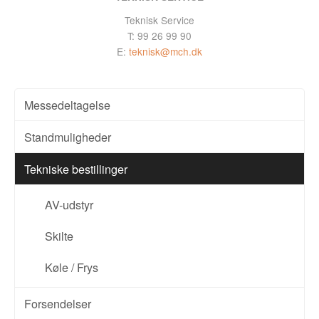
Teknisk Service
T: 99 26 99 90
E:
teknisk@mch.dk
Messedeltagelse
Standmuligheder
Tekniske bestillinger
AV-udstyr
Skilte
Køle / Frys
Forsendelser