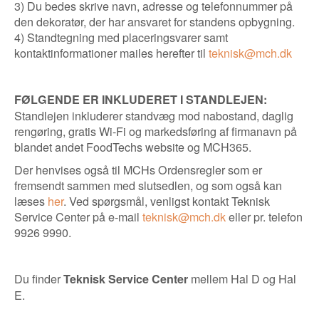
3) Du bedes skrive navn, adresse og telefonnummer på
den dekoratør, der har ansvaret for standens opbygning.
4) Standtegning med placeringsvarer samt
kontaktinformationer mailes herefter til
teknisk@mch.dk
FØLGENDE ER INKLUDERET I STANDLEJEN:
Standlejen inkluderer standvæg mod nabostand, daglig
rengøring, gratis Wi-Fi og markedsføring af firmanavn på
blandet andet FoodTechs website og MCH365.
Der henvises også til MCHs Ordensregler som er
fremsendt sammen med slutsedlen, og som også kan
læses
her
. Ved spørgsmål, venligst kontakt Teknisk
Service Center på e-mail
teknisk@mch.dk
eller pr. telefon
9926 9990.
Du finder
mellem Hal D og Hal
Teknisk Service Center
E.